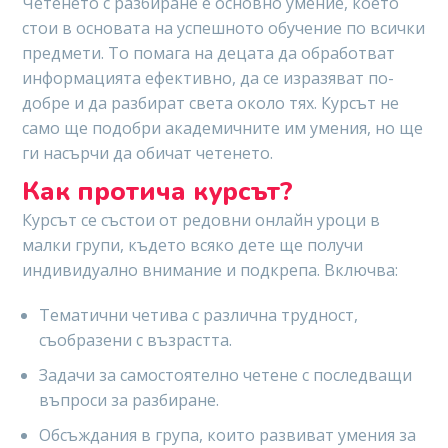
Четенето с разбиране е основно умение, което
стои в основата на успешното обучение по всички
предмети. То помага на децата да обработват
информацията ефективно, да се изразяват по-
добре и да разбират света около тях. Курсът не
само ще подобри академичните им умения, но ще
ги насърчи да обичат четенето.
Как протича курсът?
Курсът се състои от редовни онлайн уроци в
малки групи, където всяко дете ще получи
индивидуално внимание и подкрепа. Включва:
Тематични четива с различна трудност,
съобразени с възрастта.
Задачи за самостоятелно четене с последващи
въпроси за разбиране.
Обсъждания в група, които развиват умения за