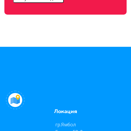
Локация
гр.Ямбол