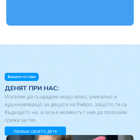
Игри
Развиваме моториката и логичното
мислене.
Винаги готови
ДЕНЯТ ПРИ НАС:
Искахме да създадем нещо ново, уникално и
вдъхновяващо за децата на Ямбол, защото те са
бъдещето ни, а сега е моментът ние да положим
грижа за тях.
Запиши своето дете