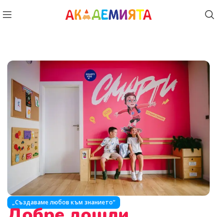
„Създаваме любов към знанието“
Добре дошли